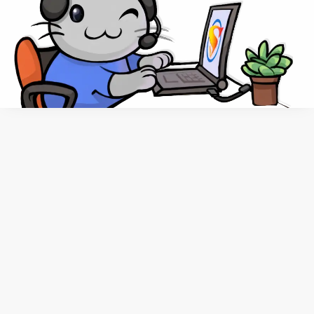
металл
сублимация
термостакан
стакан