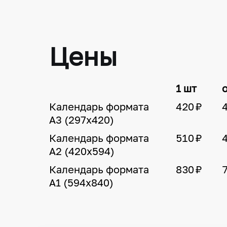
Цены
1 шт
о
Календарь формата
420 ₽
А3 (297х420)
Календарь формата
510 ₽
А2 (420х594)
Календарь формата
830 ₽
А1 (594х840)