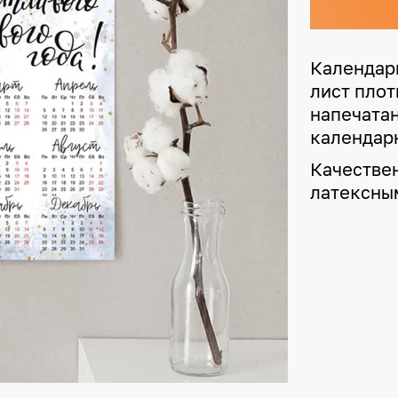
Календар
лист плот
напечата
календарн
Качестве
латексны