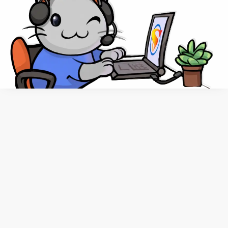
спецодежда
сублимация
Fullprint