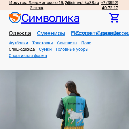
Иркутск, Дзержинского 19,
2@simvolika38.ru
+7 (3952)
2 этаж
40-72-17
Символика
Одежда
Сувениры
Посуда
*
Создать дизайн
Брендиров
Футболки
Толстовки
Свитшоты
Поло
Спец-одежда
Сумки
Головные уборы
Спортивная форма