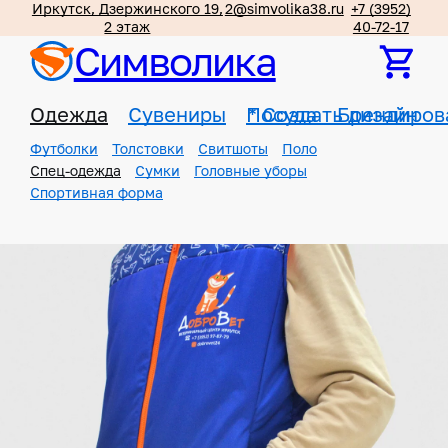
Иркутск, Дзержинского 19,
2@simvolika38.ru
+7 (3952)
2 этаж
40-72-17
Символика
Одежда
Сувениры
Посуда
*
Создать дизайн
Брендиров
Футболки
Толстовки
Свитшоты
Поло
Спец-одежда
Сумки
Головные уборы
Спортивная форма