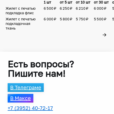
1 шт
от 5 шт
от 10 шт
от 30 шт
Жилет с печатью
6 500 ₽
6 250 ₽
6 210 ₽
6 000 ₽
5
подкладка флис
Жилет с печатью
6 000 ₽
5 800 ₽
5 750 ₽
5 500 ₽
5
подкладочная
ткань
→
Есть вопросы?
Пишите нам!
В Телеграме
В Максе
+7 (3952) 40-72-17