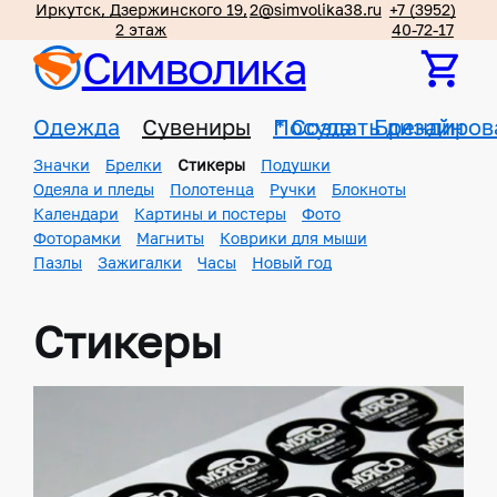
Иркутск, Дзержинского 19,
2@simvolika38.ru
+7 (3952)
2 этаж
40-72-17
Символика
Одежда
Сувениры
Посуда
*
Создать дизайн
Брендиров
Значки
Брелки
Стикеры
Подушки
Одеяла и пледы
Полотенца
Ручки
Блокноты
Календари
Картины и постеры
Фото
Фоторамки
Магниты
Коврики для мыши
Пазлы
Зажигалки
Часы
Новый год
Стикеры