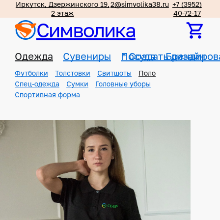
Иркутск, Дзержинского 19,
2@simvolika38.ru
+7 (3952)
2 этаж
40-72-17
Символика
Одежда
Сувениры
Посуда
*
Создать дизайн
Брендиров
Футболки
Толстовки
Свитшоты
Поло
Спец-одежда
Сумки
Головные уборы
Спортивная форма