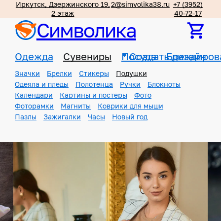
Иркутск, Дзержинского 19,
2@simvolika38.ru
+7 (3952)
2 этаж
40-72-17
Символика
Одежда
Сувениры
Посуда
*
Создать дизайн
Брендиров
Значки
Брелки
Стикеры
Подушки
Одеяла и пледы
Полотенца
Ручки
Блокноты
Календари
Картины и постеры
Фото
Фоторамки
Магниты
Коврики для мыши
Пазлы
Зажигалки
Часы
Новый год