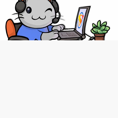
сублимация
подушка
интерьер
сувенир
текстиль
фотоколлаж