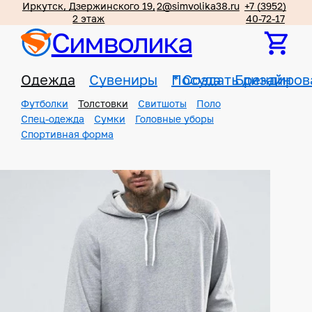
Иркутск, Дзержинского 19,
2@simvolika38.ru
+7 (3952)
2 этаж
40-72-17
Символика
Одежда
Сувениры
Посуда
*
Создать дизайн
Брендиров
Футболки
Толстовки
Свитшоты
Поло
Спец-одежда
Сумки
Головные уборы
Спортивная форма