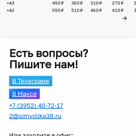
+А3
450 ₽
360 ₽
310 ₽
270 ₽
+А2
550 ₽
510 ₽
460 ₽
410 ₽
→
Есть вопросы?
Пишите нам!
В Телеграме
В Максе
+7 (3952) 40-72-17
2@simvolika38.ru
Или заходите в офис: