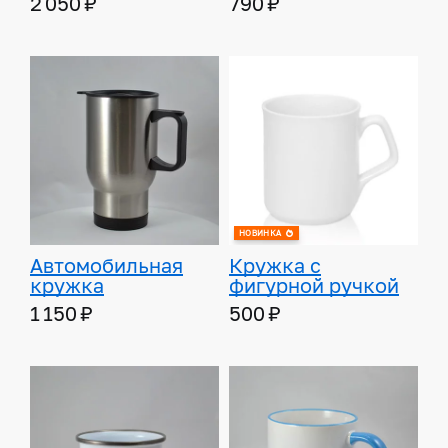
2 050 ₽
790 ₽
НОВИНКА
Автомобильная
Кружка с
кружка
фигурной ручкой
1 150 ₽
500 ₽