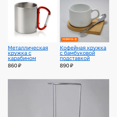
НОВИНКА
Металлическая
Кофейная кружка
кружка с
с бамбуковой
карабином
подставкой
860 ₽
890 ₽