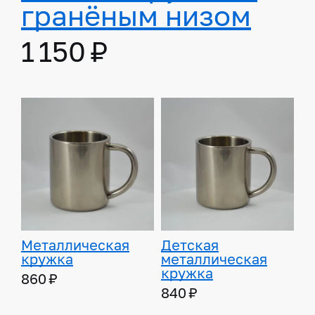
гранёным низом
1 150 ₽
Металлическая
Детская
кружка
металлическая
кружка
860 ₽
840 ₽