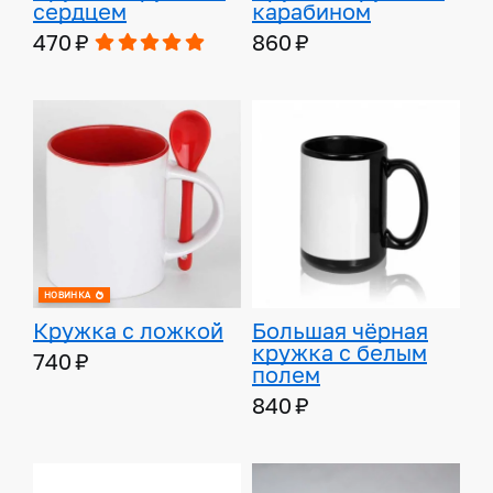
сердцем
карабином
470 ₽
860 ₽
НОВИНКА
Кружка с ложкой
Большая чёрная
кружка с белым
740 ₽
полем
840 ₽