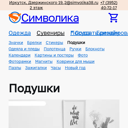
Иркутск, Дзержинского 19,
2@simvolika38.ru
+7 (3952)
2 этаж
40-72-17
Символика
Одежда
Сувениры
Посуда
*
Создать дизайн
Брендиров
Значки
Брелки
Стикеры
Подушки
Одеяла и пледы
Полотенца
Ручки
Блокноты
Календари
Картины и постеры
Фото
Фоторамки
Магниты
Коврики для мыши
Пазлы
Зажигалки
Часы
Новый год
Подушки